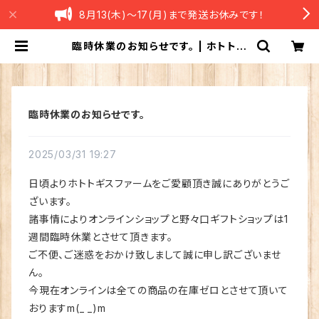
8月13(木)〜17(月)まで発送お休みです！
臨時休業のお知らせです。 | ホトトギ
スファーム 米粉のブラウニーオンラ
インショップ
臨時休業のお知らせです。
2025/03/31 19:27
日頃よりホトトギスファームをご愛顧頂き誠にありがとうご
ざいます。
諸事情によりオンラインショップと野々口ギフトショップは1
週間臨時休業とさせて頂きます。
ご不便、ご迷惑をおかけ致しまして誠に申し訳ございませ
ん。
今現在オンラインは全ての商品の在庫ゼロとさせて頂いて
おりますm(_ _)m