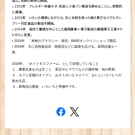
設立。地鶏の飼育も開始。
•
2012年 アレルギー改善せず、完全に小麦パン製造を辞めることに。実質的
に廃業。
•
2013年 いろいろ模索しながらも、主に米粉を使った焼き菓子などグルテン
フリー対応食品の製造を開始。
• 2014年 稲作と養鶏を中心とした循環農業＋菓子製造の農園菓子工房ホト
トギスに変更。
• 2015年 「米粉のブラウニー」発売。BASEオンラインショップ開店。
• 2016年 主に自然食品店・雑貨店などに販路を広げる。厨房設備も一
新。
2018年、「ホトトギスファーム」として目指していること
１．農業生産をのばすこと 黒豆やヒマワリなどの畑作物、旬の野菜。
２．カフェ店舗のオープン おそうざいとスイーツ、おいしいコーヒーの
飲める店。
３．新商品の開発 いろいろと準備中です。