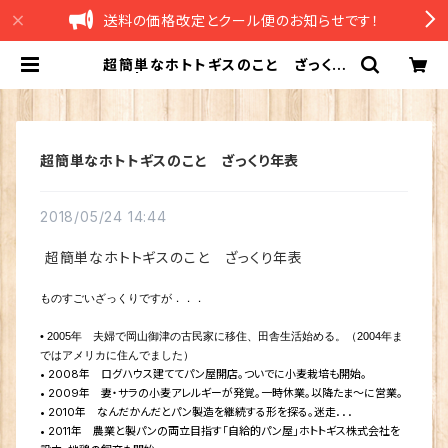
送料の価格改定とクール便のお知らせです！
超簡単なホトトギスのこと ざっくり
年表 | ホトトギスファーム 米粉のブ
ラウニーオンラインショップ
超簡単なホトトギスのこと ざっくり年表
2018/05/24 14:44
超簡単なホトトギスのこと ざっくり年表
ものすごいざっくりですが．．．
• 2005年 夫婦で岡山御津の古民家に移住、田舎生活始める。（2004年ま
ではアメリカに住んでました）
•
2008年 ログハウス建ててパン屋開店。ついでに小麦栽培も開始。
•
2009年 妻・サラの小麦アレルギーが発覚。一時休業。以降たま〜に営業。
• 2010年 なんだかんだとパン製造を継続する形を探る。迷走．．．
•
2011年 農業と製パンの両立目指す「自給的パン屋」ホトトギス株式会社を