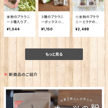
米粉のブラウニ
３種のブラウニ
☆米粉のブラウ
ー３種入りプチ
ーボックス☆コ
ニーとラテのギ
ギフト☆
ロンと可愛い☆
フトボックス☆
¥1,044
¥1,150
¥2,488
もっと見る
新商品のご紹介