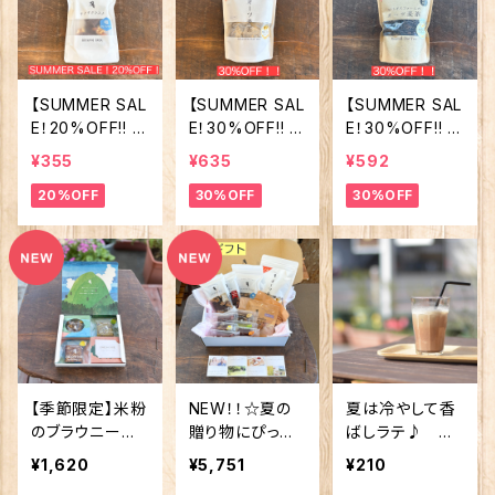
【SUMMER SAL
【SUMMER SAL
【SUMMER SAL
E！20%OFF!! 】
E！30%OFF!! 】
E！30%OFF!! 】
季節限定！サク
ホトトギスファー
ホトトギスファー
¥355
¥635
¥592
サクラスク 塩
ムのオーツ麦茶
ムのオーツ麦茶
20%OFF
30%OFF
30%OFF
カカオ（アーモン
☆便利なティー
☆丸粒タイプ
ド&くるみ）
バッグタイプ
【季節限定】米粉
NEW！！☆夏の
夏は冷やして香
のブラウニー
贈り物にぴった
ばしラテ♪ ホ
夏空の4種アソ
り！ホトトギスの
トトギスの黒豆
¥1,620
¥5,751
¥210
ート
焼き菓子セット
ラテ（1杯分）