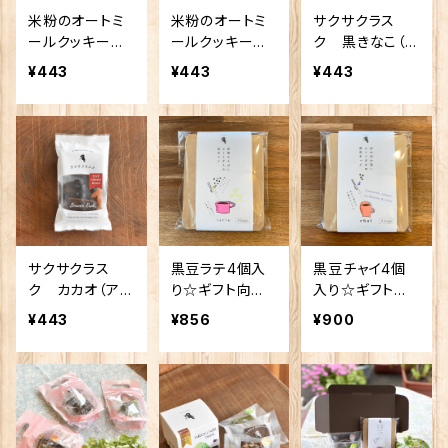
米粉のオートミ
米粉のオートミ
サクサクラス
ールクッキー
ールクッキー
ク 黒きなこ（カ
くるみチョコ
シナモンレーズ
シューナッツ＆く
¥443
¥443
¥443
ン
るみ）
サクサクラス
黒豆ラテ4個入
黒豆チャイ4個
ク カカオ（アー
り☆ギフト向け
入り☆ギフト向
モンド＆クランベ
☆
け☆
¥443
¥856
¥900
リー）