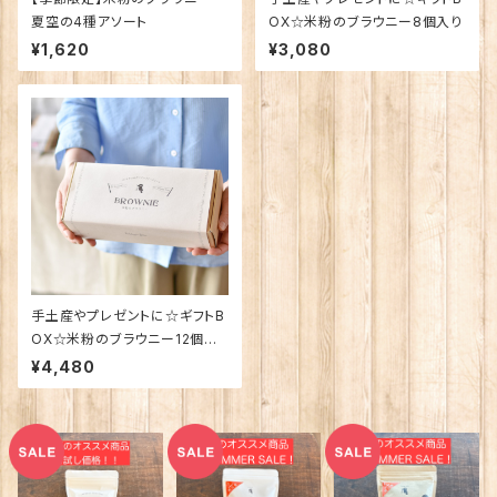
夏空の4種アソート
OX☆米粉のブラウニー8個入り
¥1,620
¥3,080
手土産やプレゼントに☆ギフトB
OX☆米粉のブラウニー12個入
り
¥4,480