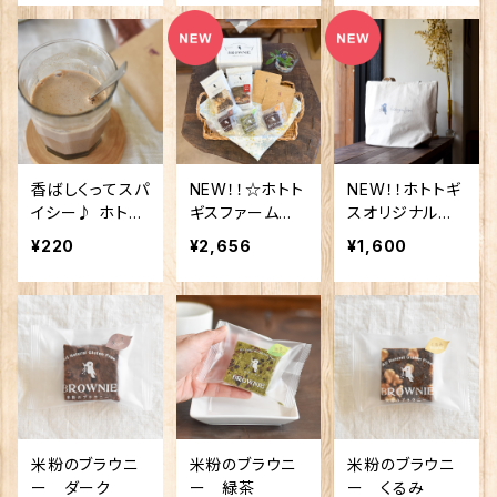
☆
香ばしくってスパ
NEW！！☆ホトト
NEW！！ホトトギ
イシー♪ ホトト
ギスファーム詰
スオリジナル保
ギスの黒豆チャ
め合わせセット
冷バッグ♪♪
¥220
¥2,656
¥1,600
イ（1杯分）
☆
米粉のブラウニ
米粉のブラウニ
米粉のブラウニ
ー ダーク
ー 緑茶
ー くるみ