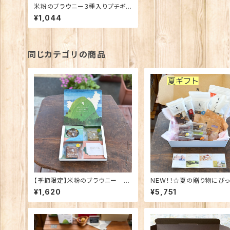
米粉のブラウニー３種入りプチギフ
ト☆
¥1,044
同じカテゴリの商品
【季節限定】米粉のブラウニー 夏
NEW！！☆夏の贈り物にぴっ
空の4種アソート
ホトトギスの焼き菓子セット
¥1,620
¥5,751