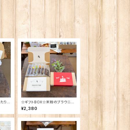
たり！
☆ギフトBOX☆米粉のブラウニー
☆
6個入り
¥2,380