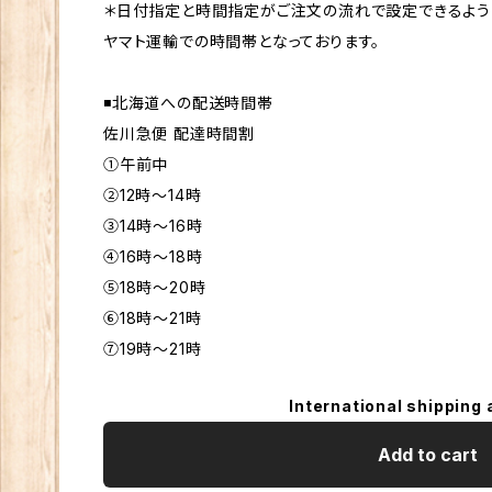
＊日付指定と時間指定がご注文の流れで設定できるよう
ヤマト運輸での時間帯となっております。
◾️北海道への配送時間帯
佐川急便 配達時間割
①午前中
②12時〜14時
③14時〜16時
④16時〜18時
⑤18時〜20時
⑥18時～21時
⑦19時～21時
International shipping 
Add to cart