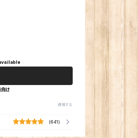
available
方向け
通報する
(641)