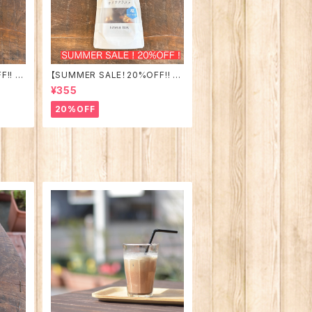
!! 】
【SUMMER SALE！20%OFF!! 】
麦茶☆
季節限定！サクサクラスク 塩カカ
¥355
オ（アーモンド&くるみ）
20%OFF