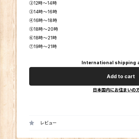
②12時〜14時
③14時〜16時
④16時〜18時
⑤18時〜20時
⑥18時～21時
⑦19時～21時
International shipping 
Add to cart
日本国内にお住まいの
レビュー