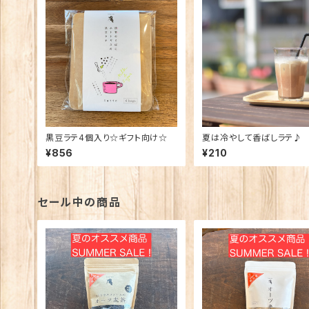
黒豆ラテ4個入り☆ギフト向け☆
夏は冷やして香ばしラテ♪ 
ギスの黒豆ラテ（1杯分）
¥856
¥210
セール中の商品