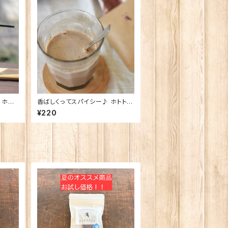
ホトト
香ばしくってスパイシー♪ ホトトギ
スの黒豆チャイ（1杯分）
¥220