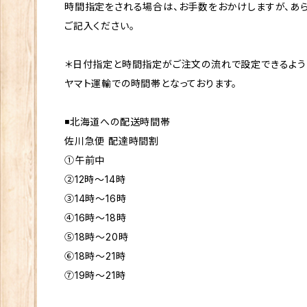
時間指定をされる場合は、お手数をおかけしますが、あ
ご記入ください。
＊日付指定と時間指定がご注文の流れで設定できるよう
ヤマト運輸での時間帯となっております。
◾️北海道への配送時間帯
佐川急便 配達時間割
①午前中
②12時〜14時
③14時〜16時
④16時〜18時
⑤18時〜20時
⑥18時～21時
⑦19時～21時