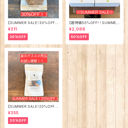
【SUMMER SALE！30%OFF!!
【超特価50%OFF! ! SUMMER
】米粉のオートミールクッキー
SALE !! 】米粉のブラウニー4種
¥311
¥2,088
シナモンレーズン
類 各12個箱買いセット
30%OFF
50%OFF
【SUMMER SALE！20%OFF!!
】季節限定！サクサクラスク 塩
¥355
カカオ（アーモンド&くるみ）
20%OFF