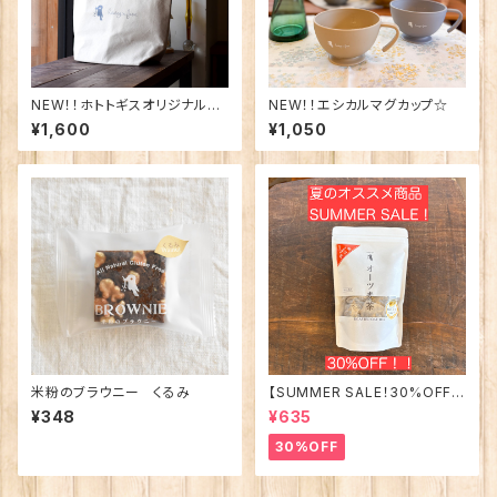
NEW！！ホトトギスオリジナル保
NEW！！エシカルマグカップ☆
冷バッグ♪♪
¥1,600
¥1,050
米粉のブラウニー くるみ
【SUMMER SALE！30%OFF!!
】ホトトギスファームのオーツ麦
¥348
¥635
茶☆便利なティーバッグタイプ
30%OFF