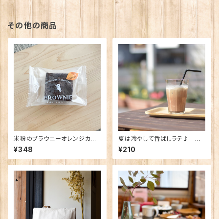
その他の商品
米粉のブラウニーオレンジカカ
夏は冷やして香ばしラテ♪ ホ
オ
トトギスの黒豆ラテ（1杯分）
¥348
¥210