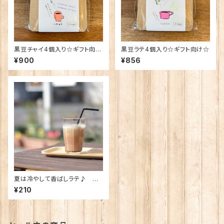
黒豆チャイ4個入り☆ギフト向け
黒豆ラテ4個入り☆ギフト向け☆
☆
¥900
¥856
夏は冷やして香ばしラテ♪ ホ
トトギスの黒豆ラテ（1杯分）
¥210